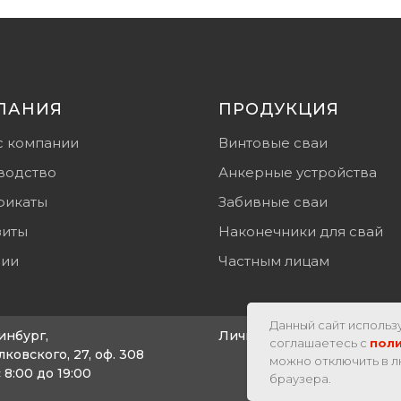
ПАНИЯ
ПРОДУКЦИЯ
с компании
Винтовые сваи
водство
Анкерные устройства
фикаты
Забивные сваи
зиты
Наконечники для свай
сии
Частным лицам
Данный сайт использу
инбург,
Личный кабинет
соглашаетесь с
пол
лковского, 27, оф. 308
можно отключить в л
 8:00 до 19:00
браузера.