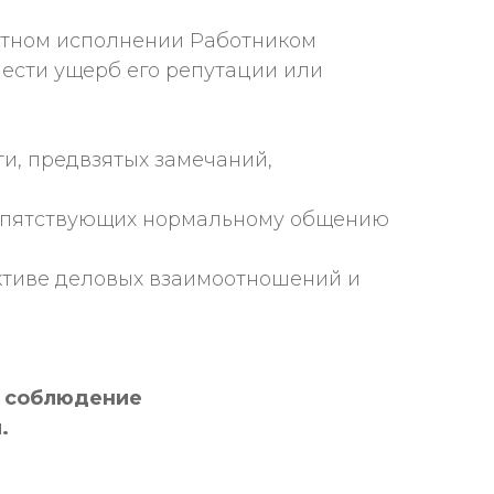
естном исполнении Работником
нести ущерб его репутации или
ти, предвзятых замечаний,
препятствующих нормальному общению
ктиве деловых взаимоотношений и
а соблюдение
.