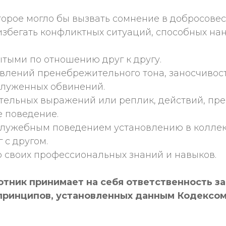
оторое могло бы вызвать сомнение в добросов
избегать конфликтных ситуаций, способных на
тыми по отношению друг к другу.
оявлений пренебрежительного тона, заносчивос
служенных обвинений.
рбительных выражений или реплик, действий, 
 поведение.
 служебным поведением установлению в колле
 с другом.
 своих профессиональных знаний и навыков.
тник принимает на себя ответственность з
принципов, установленных данным Кодексом