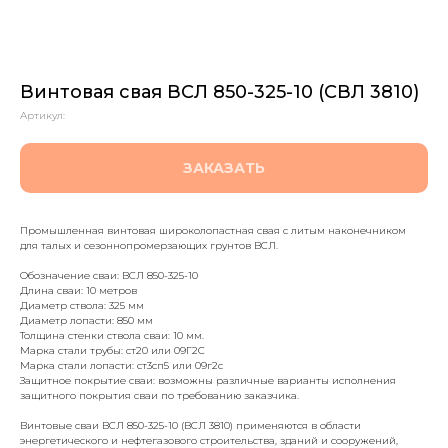
Винтовая свая ВСЛ 850-325-10 (СВЛ 3810)
Артикул:
ЗАКАЗАТЬ
Промышленная винтовая широколопастная свая с литым наконечником
для талых и сезоннопромерзающих грунтов ВСЛ.
Обозначение сваи: ВСЛ 850-325-10
Длина сваи: 10 метров
Диаметр ствола: 325 мм
Диаметр лопасти: 850 мм
Толщина стенки ствола сваи: 10 мм.
Марка стали трубы: ст20 или 09Г2С
Марка стали лопасти: ст3сп5 или 09г2с
Защитное покрытие сваи: возможны различные варианты исполнения
защитного покрытия сваи по требованию заказчика.
Винтовые сваи ВСЛ 850-325-10 (ВСЛ 3810) применяются в области
энергетического и нефтегазового строительства, зданий и сооружений,