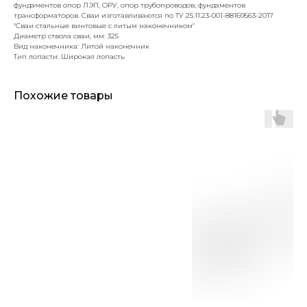
фундаментов опор ЛЭП, ОРУ, опор трубопроводов, фундаментов
трансформаторов. Сваи изготавливаются по ТУ 25.11.23-001-88169563-2017
"Сваи стальные винтовые с литым наконечником"
Диаметр ствола сваи, мм: 325
Вид наконечника: Литой наконечник
Тип лопасти: Широкая лопасть
Похожие товары