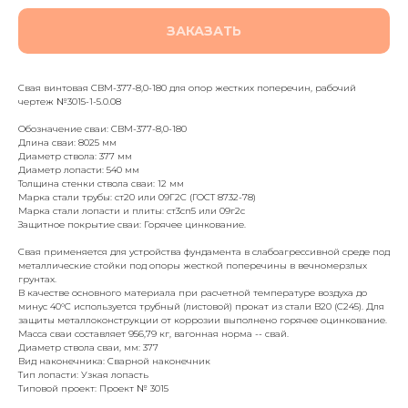
ЗАКАЗАТЬ
Свая винтовая СВМ-377-8,0-180 для опор жестких поперечин, рабочий
чертеж №3015-1-5.0.08
Обозначение сваи: СВМ-377-8,0-180
Длина сваи: 8025 мм
Диаметр ствола: 377 мм
Диаметр лопасти: 540 мм
Толщина стенки ствола сваи: 12 мм
Марка стали трубы: ст20 или 09Г2С (ГОСТ 8732-78)
Марка стали лопасти и плиты: ст3сп5 или 09г2с
Защитное покрытие сваи: Горячее цинкование.
Свая применяется для устройства фундамента в слабоагрессивной среде под
металлические стойки под опоры жесткой поперечины в вечномерзлых
грунтах.
В качестве основного материала при расчетной температуре воздуха до
минус 40°С используется трубный (листовой) прокат из стали B20 (С245). Для
защиты металлоконструкции от коррозии выполнено горячее оцинкование.
Масса сваи составляет 956,79 кг, вагонная норма -- свай.
Диаметр ствола сваи, мм: 377
Вид наконечника: Сварной наконечник
Тип лопасти: Узкая лопасть
Типовой проект: Проект № 3015