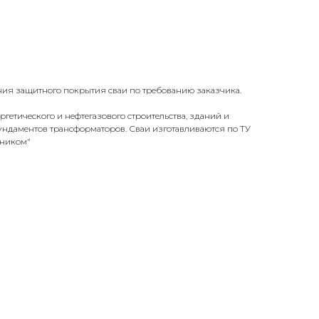
ия защитного покрытия сваи по требованию заказчика.
ргетического и нефтегазового строительства, зданий и
ундаментов трансформаторов. Сваи изготавливаются по ТУ
чником"