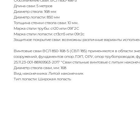
Обозначение сваи: ВСЛ 850-168-5
Длина сваи: 5 метров
Диаметр ствола: 168 мм
Диаметр лопасти: 850 мм
Толщина стенки ствола сваи: 10 мм.
Марка стали трубы: ст20 или 09Г2С
Марка стали лопасти: ст3сп5 или 09г2с
Защитное покрытие сваи: возможны различные варианты исполнен
Винтовые сваи ВСЛ 850-168-5 (СВЛ 185) применяются в области эне
сооружений, фундаментов опор ЛЭП, ОРУ, опор трубопроводов, ф
25.11.23-001-88169563-2017 "Сваи стальные винтовые с литым наконе
Диаметр ствола сваи, мм: 168
Вид наконечника: Литой наконечник
Тип лопасти: Широкая лопасть