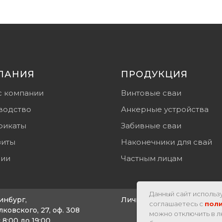
ПАНИЯ
ПРОДУКЦИЯ
с компании
Винтовые сваи
водство
Анкерные устройства
фикаты
Забивные сваи
зиты
Наконечники для свай
сии
Частным лицам
Данный сайт использу
инбург,
Личный кабинет
соглашаетесь с
пол
лковского, 27, оф. 308
можно отключить в л
 8:00 до 19:00