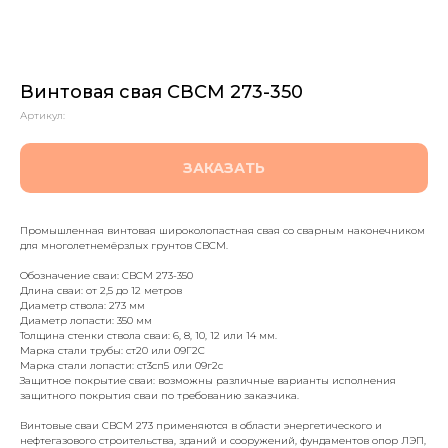
Винтовая свая СВСМ 273-350
Артикул:
ЗАКАЗАТЬ
Промышленная винтовая широколопастная свая со сварным наконечником
для многолетнемёрзлых грунтов СВСМ.
Обозначение сваи: СВСМ 273-350
Длина сваи: от 2,5 до 12 метров
Диаметр ствола: 273 мм
Диаметр лопасти: 350 мм
Толщина стенки ствола сваи: 6, 8, 10, 12 или 14 мм.
Марка стали трубы: ст20 или 09Г2С
Марка стали лопасти: ст3сп5 или 09г2с
Защитное покрытие сваи: возможны различные варианты исполнения
защитного покрытия сваи по требованию заказчика.
Винтовые сваи СВСМ 273 применяются в области энергетического и
нефтегазового строительства, зданий и сооружений, фундаментов опор ЛЭП,