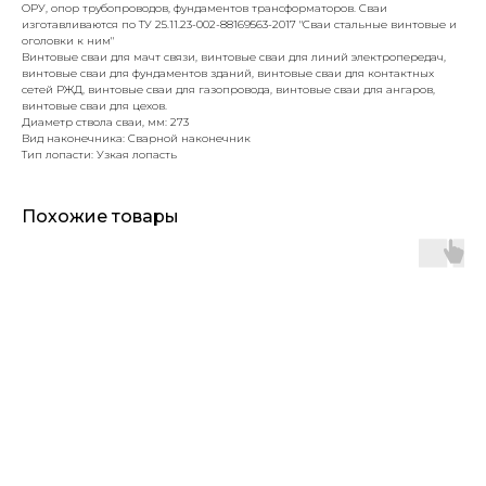
ОРУ, опор трубопроводов, фундаментов трансформаторов. Сваи
изготавливаются по ТУ 25.11.23-002-88169563-2017 "Сваи стальные винтовые и
оголовки к ним"
Винтовые сваи для мачт связи, винтовые сваи для линий электропередач,
винтовые сваи для фундаментов зданий, винтовые сваи для контактных
сетей РЖД, винтовые сваи для газопровода, винтовые сваи для ангаров,
винтовые сваи для цехов.
Диаметр ствола сваи, мм: 273
Вид наконечника: Сварной наконечник
Тип лопасти: Узкая лопасть
Похожие товары