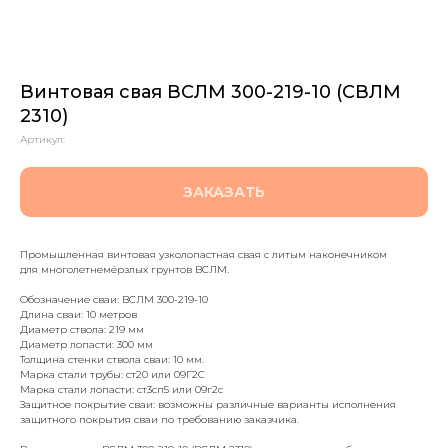
Винтовая свая ВСЛМ 300-219-10 (СВЛМ
2310)
Артикул:
ЗАКАЗАТЬ
Промышленная винтовая узколопастная свая с литым наконечником
для многолетнемёрзлых грунтов ВСЛМ.
Обозначение сваи: ВСЛМ 300-219-10
Длина сваи: 10 метров
Диаметр ствола: 219 мм
Диаметр лопасти: 300 мм
Толщина стенки ствола сваи: 10 мм.
Марка стали трубы: ст20 или 09Г2С
Марка стали лопасти: ст3сп5 или 09г2с
Защитное покрытие сваи: возможны различные варианты исполнения
защитного покрытия сваи по требованию заказчика.