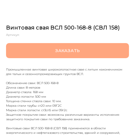
Винтовая свая ВСЛ 500-168-8 (СВЛ 158)
Артикул:
ЗАКАЗАТЬ
Промышленная винтовая широколопастная свая с литым наконечником
для талых и сезоннопромерзающих грунтов ВСЛ.
Обозначение сваи: ВСЛ 500-168-8
Длина сваи: 8 метров
Диаметр ствола: 168 мм
Диаметр лопасти: 500 мм
Толщина стенки ствола сваи: 10 мм.
Марка стали трубы: ст20 или 09Г2С
Марка стали лопасти: ст3сп5 или 09г2с
Защитное покрытие сваи: возможны различные варианты исполнения
защитного покрытия сваи по требованию заказчика.
Винтовые сваи ВСЛ 500-168-8 (СВЛ 158) применяются в области
энергетического и нефтегазового строительства, зданий и сооружений,