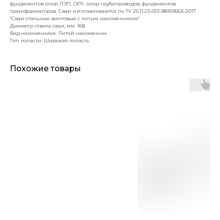
фундаментов опор ЛЭП, ОРУ, опор трубопроводов, фундаментов
трансформаторов. Сваи изготавливаются по ТУ 25.11.23-001-88169563-2017
"Сваи стальные винтовые с литым наконечником"
Диаметр ствола сваи, мм: 168
Вид наконечника: Литой наконечник
Тип лопасти: Широкая лопасть
Похожие товары