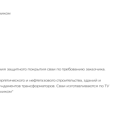
ником
ия защитного покрытия сваи по требованию заказчика.
ргетического и нефтегазового строительства, зданий и
ундаментов трансформаторов. Сваи изготавливаются по ТУ
чником"