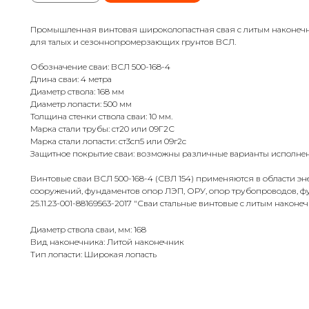
Промышленная винтовая широколопастная свая с литым наконеч
для талых и сезоннопромерзающих грунтов ВСЛ.
Обозначение сваи: ВСЛ 500-168-4
Длина сваи: 4 метра
Диаметр ствола: 168 мм
Диаметр лопасти: 500 мм
Толщина стенки ствола сваи: 10 мм.
Марка стали трубы: ст20 или 09Г2С
Марка стали лопасти: ст3сп5 или 09г2с
Защитное покрытие сваи: возможны различные варианты исполнен
Винтовые сваи ВСЛ 500-168-4 (СВЛ 154) применяются в области эне
сооружений, фундаментов опор ЛЭП, ОРУ, опор трубопроводов, ф
25.11.23-001-88169563-2017 "Сваи стальные винтовые с литым наконе
Диаметр ствола сваи, мм: 168
Вид наконечника: Литой наконечник
Тип лопасти: Широкая лопасть