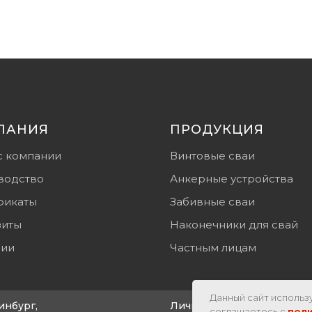
ПАНИЯ
ПРОДУКЦИЯ
с компании
Винтовые сваи
водство
Анкерные устройства
фикаты
Забивные сваи
зиты
Наконечники для свай
сии
Частным лицам
Данный сайт использу
инбург,
Личный кабинет
соглашаетесь с
пол