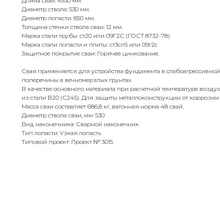
Длина сваи: 4530 мм.
Диаметр ствола: 530 мм.
Диаметр лопасти: 850 мм.
Толщина стенки ствола сваи: 12 мм.
Марка стали трубы: ст20 или 09Г2С (ГОСТ 8732-78)
Марка стали лопасти и плиты: ст3сп5 или 09г2с
Защитное покрытие сваи: Горячее цинкование.
Свая применяется для устройства фундамента в слабоагрессивной
поперечины в вечномерзлых грунтах.
В качестве основного материала при расчетной температуре воздух
из стали B20 (С245). Для защиты металлоконструкции от коррози
Масса сваи составляет 686,8 кг, вагонная норма 48 свай.
Диаметр ствола сваи, мм: 530
Вид наконечника: Сварной наконечник
Тип лопасти: Узкая лопасть
Типовой проект: Проект № 3015