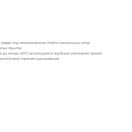
 среде под металлические стойки консольных опор
лых грунтах.
а до минус 40°С используется трубный (листовой) прокат
и выполнено горячее оцинкование.