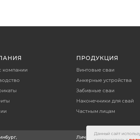
ПАНИЯ
ПРОДУКЦИЯ
с компании
Винтовые сваи
водство
Анкерные устройства
фикаты
Забивные сваи
зиты
Наконечники для свай
сии
Частным лицам
Данный сайт использу
инбург,
Личный кабинет
соглашаетесь с
пол