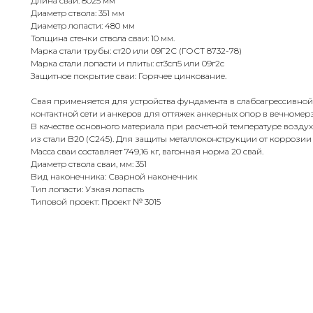
Длина сваи: 8025 мм
Диаметр ствола: 351 мм
Диаметр лопасти: 480 мм
Толщина стенки ствола сваи: 10 мм.
Марка стали трубы: ст20 или 09Г2С (ГОСТ 8732-78)
Марка стали лопасти и плиты: ст3сп5 или 09г2с
Защитное покрытие сваи: Горячее цинкование.
Свая применяется для устройства фундамента в слабоагрессивной
контактной сети и анкеров для оттяжек анкерных опор в вечномерз
В качестве основного материала при расчетной температуре воздух
из стали B20 (С245). Для защиты металлоконструкции от коррози
Масса сваи составляет 749,16 кг, вагонная норма 20 свай.
Диаметр ствола сваи, мм: 351
Вид наконечника: Сварной наконечник
Тип лопасти: Узкая лопасть
Типовой проект: Проект № 3015