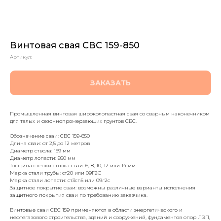
Винтовая свая СВС 159-850
Артикул:
ЗАКАЗАТЬ
Промышленная винтовая широколопастная свая со сварным наконечником
для талых и сезоннопромерзающих грунтов СВС.
Обозначение сваи: СВС 159-850
Длина сваи: от 2,5 до 12 метров
Диаметр ствола: 159 мм
Диаметр лопасти: 850 мм
Толщина стенки ствола сваи: 6, 8, 10, 12 или 14 мм.
Марка стали трубы: ст20 или 09Г2С
Марка стали лопасти: ст3сп5 или 09г2с
Защитное покрытие сваи: возможны различные варианты исполнения
защитного покрытия сваи по требованию заказчика.
Винтовые сваи СВС 159 применяются в области энергетического и
нефтегазового строительства, зданий и сооружений, фундаментов опор ЛЭП,