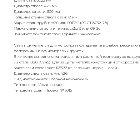
Длина сваи: 8025 мм.
Диаметр ствола: 426 мм
Диаметр лопасти: 600 мм
Толщина стенки ствола сваи: 12 мм.
Марка стали трубы: ст20 или 09Г2С (ГОСТ 8732-78)
Марка стали лопасти и плиты: ст3сп5 или 09г2с
Защитное покрытие сваи: Горячее цинкование.
Свая применяется для устройства фундамента в слабоагрессивной
поперечины в вечномерзлых грунтах.
В качестве основного материала при расчетной температуре воздух
из стали B20 (С245). Для защиты металлоконструкции от коррози
Масса сваи составляет 1055,33 кг, вагонная норма -- свай.
Диаметр ствола сваи, мм: 426
Вид наконечника: Сварной наконечник
Тип лопасти: Узкая лопасть
Типовой проект: Проект № 3015