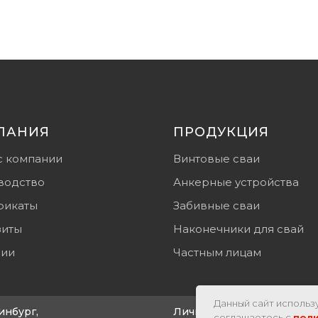
ПАНИЯ
ПРОДУКЦИЯ
с компании
Винтовые сваи
водство
Анкерные устройства
фикаты
Забивные сваи
зиты
Наконечники для свай
сии
Частным лицам
Данный сайт использу
инбург,
Личный кабинет
соглашаетесь с
пол